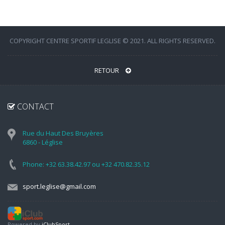
COPYRIGHT CENTRE SPORTIF LEGLISE © 2021. ALL RIGHTS RESERVED.
RETOUR
CONTACT
Rue du Haut Des Bruyères
6860 - Léglise
Phone: +32 63.38.42.97 ou +32 470.82.35.12
sport.leglise@gmail.com
Powered by
iClubSport